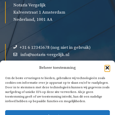
Notaris Vergelijk
Kalverstraat 1 Amsterdam
Nederland, 1001 AA
+31 6 12345678 (nog niet in gebruik)
info@notaris-vergelijk.nl
Beheer toestemming
Om de beste ervaringen te bieden, gebruiken wij technologieën zoals
cookies om informatie over je apparaat op te slaan en/of te raadplegen.
Door in te stemmen met deze technologieën kunnen wij gegevens zoals
Over ons
surfgedrag of unieke ID's op deze site verwerken. Als je geen
Privacybeleid
toestemming geeft of uw toestemming intrekt, kan dit een nadelige
invloed hebben op bepaalde functies en mogelijkheden.
Algemene voorwaarden