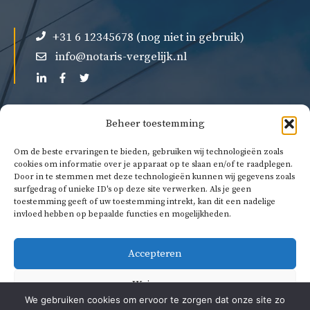
+31 6 12345678 (nog niet in gebruik)
info@notaris-vergelijk.nl
Beheer toestemming
Over ons
Om de beste ervaringen te bieden, gebruiken wij technologieën zoals
cookies om informatie over je apparaat op te slaan en/of te raadplegen.
Privacybeleid
Door in te stemmen met deze technologieën kunnen wij gegevens zoals
Algemene voorwaarden
surfgedrag of unieke ID's op deze site verwerken. Als je geen
toestemming geeft of uw toestemming intrekt, kan dit een nadelige
invloed hebben op bepaalde functies en mogelijkheden.
Accepteren
Weigeren
We gebruiken cookies om ervoor te zorgen dat onze site zo