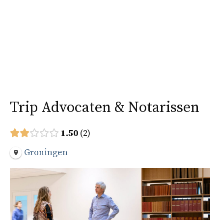
Ga
naar
Menu
de
inhoud
Trip Advocaten & Notarissen
1.50
2
Groningen