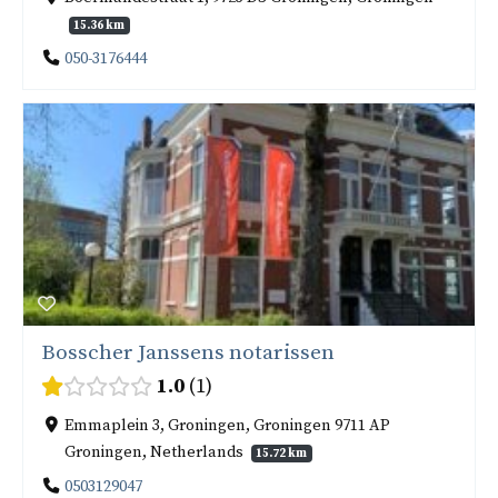
15.36 km
050-3176444
Bosscher Janssens notarissen
1.0
1
Emmaplein 3, Groningen, Groningen 9711 AP
Groningen, Netherlands
15.72 km
0503129047