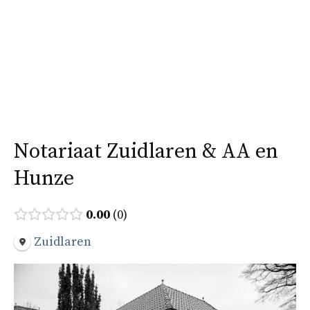
Ga
naar
Menu
de
inhoud
Notariaat Zuidlaren & AA en
Hunze
0.00
0
Zuidlaren