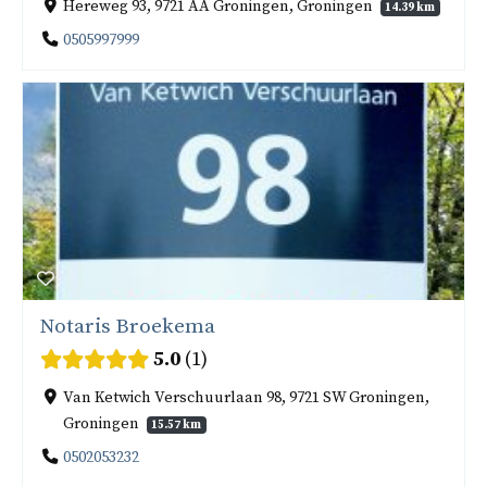
Hereweg 93, 9721 AA Groningen, Groningen
14.39 km
0505997999
Notaris Broekema
5.0
1
Van Ketwich Verschuurlaan 98, 9721 SW Groningen,
Groningen
15.57 km
0502053232