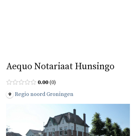
Ga
naar
Menu
de
inhoud
Aequo Notariaat Hunsingo
0.00
0
Regio noord Groningen