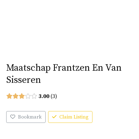
Ga
naar
Menu
de
inhoud
Maatschap Frantzen En Van
Sisseren
3.00
3
Bookmark
Claim Listing