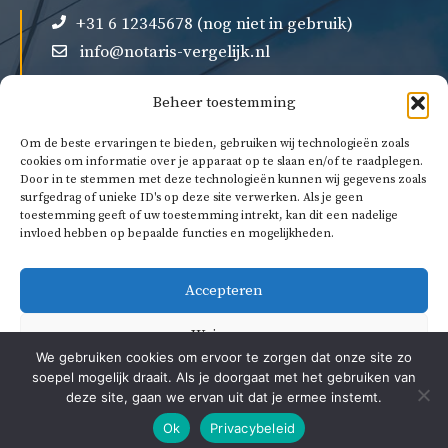
+31 6 12345678 (nog niet in gebruik)
info@notaris-vergelijk.nl
Beheer toestemming
Om de beste ervaringen te bieden, gebruiken wij technologieën zoals
cookies om informatie over je apparaat op te slaan en/of te raadplegen.
Door in te stemmen met deze technologieën kunnen wij gegevens zoals
Over ons
surfgedrag of unieke ID's op deze site verwerken. Als je geen
Privacybeleid
toestemming geeft of uw toestemming intrekt, kan dit een nadelige
invloed hebben op bepaalde functies en mogelijkheden.
Algemene voorwaarden
Accepteren
Weigeren
We gebruiken cookies om ervoor te zorgen dat onze site zo
soepel mogelijk draait. Als je doorgaat met het gebruiken van
Bekijk voorkeuren
deze site, gaan we ervan uit dat je ermee instemt.
© 2026 Notaris vergelijk
Ok
Privacybeleid
Cookiebeleid