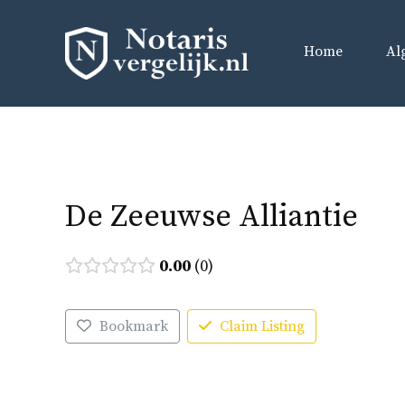
Ga
naar
Home
Al
de
inhoud
De Zeeuwse Alliantie
0.00
0
Bookmark
Claim Listing