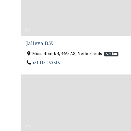
Jalieva B.V.
Mosselbank 4, 4465 AS, Netherlands
2.75 km
+31 113 250 818