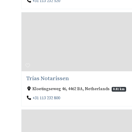
+31 113 232 520
Trias Notarissen
Kloetingseweg 46, 4462 BA, Netherlands
0.81 km
+31 113 232 800