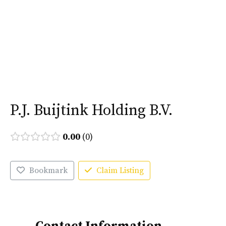
Ga
naar
Menu
de
inhoud
P.J. Buijtink Holding B.V.
0.00
0
Bookmark
Claim Listing