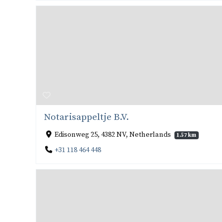
Notarisappeltje B.V.
Edisonweg 25, 4382 NV, Netherlands
1.57 km
+31 118 464 448