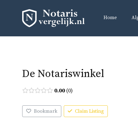
Ga
naar
Home
Al
de
inhoud
De Notariswinkel
0.00
0
Bookmark
Claim Listing