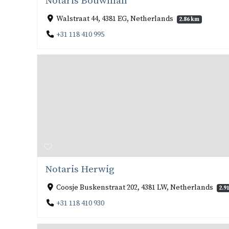
Notaris Bouwman
Walstraat 44, 4381 EG, Netherlands
2.86 km
+31 118 410 995
Notaris Herwig
Coosje Buskenstraat 202, 4381 LW, Netherlands
2.9
+31 118 410 930