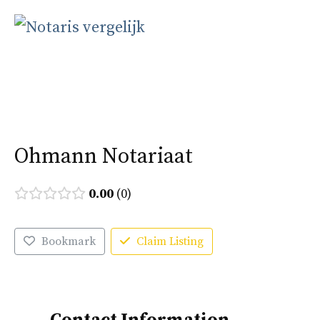
Ga
naar
Menu
de
inhoud
Ohmann Notariaat
0.00
0
Bookmark
Claim Listing