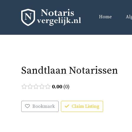
Ga
naar
Home
Al
de
inhoud
Sandtlaan Notarissen
0.00
0
Bookmark
Claim Listing