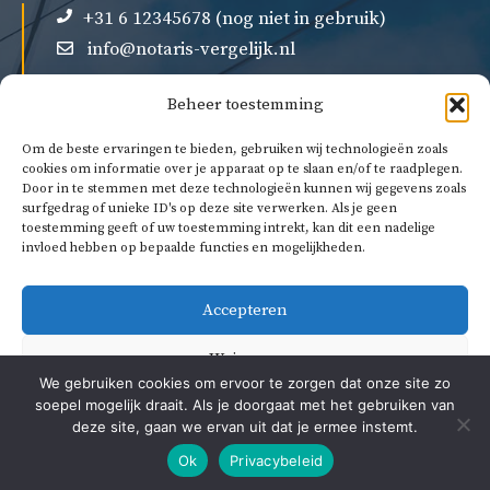
+31 6 12345678 (nog niet in gebruik)
info@notaris-vergelijk.nl
Beheer toestemming
Om de beste ervaringen te bieden, gebruiken wij technologieën zoals
cookies om informatie over je apparaat op te slaan en/of te raadplegen.
Door in te stemmen met deze technologieën kunnen wij gegevens zoals
Over ons
surfgedrag of unieke ID's op deze site verwerken. Als je geen
Privacybeleid
toestemming geeft of uw toestemming intrekt, kan dit een nadelige
invloed hebben op bepaalde functies en mogelijkheden.
Algemene voorwaarden
Accepteren
Weigeren
We gebruiken cookies om ervoor te zorgen dat onze site zo
soepel mogelijk draait. Als je doorgaat met het gebruiken van
Bekijk voorkeuren
deze site, gaan we ervan uit dat je ermee instemt.
© 2026 Notaris vergelijk
Ok
Privacybeleid
Cookiebeleid