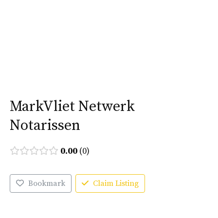
Ga
naar
Menu
de
inhoud
MarkVliet Netwerk
Notarissen
0.00
0
Bookmark
Claim Listing