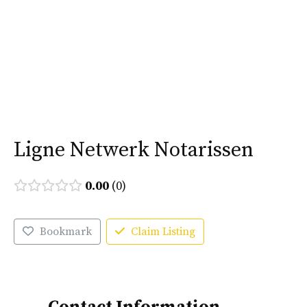
Ga
naar
Menu
de
inhoud
Ligne Netwerk Notarissen
0.00
0
Bookmark
Claim Listing