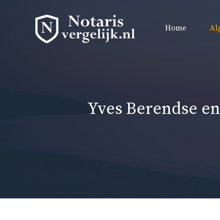
Ga
naar
Home
Al
de
inhoud
Yves Berendse en