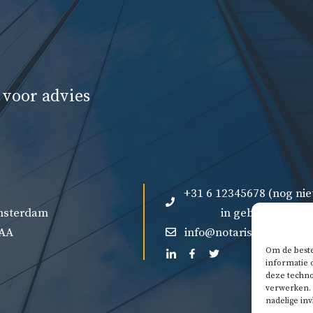
 voor advies
+31 6 12345678 (nog nie
Amsterdam
in gebruik)
 AA
info@notaris-vergelijk.n
Om de beste
informatie 
deze techno
verwerken. 
nadelige in