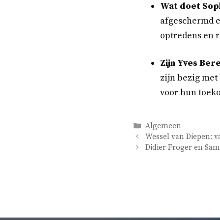
Wat doet Soph
afgeschermd en
optredens en r
Zijn Yves Bere
zijn bezig met
voor hun toek
Categorieën
Algemeen
Wessel van Diepen: va
Didier Froger en Sam