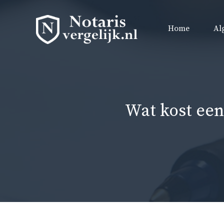
Ga
naar
Home
Al
de
inhoud
Wat kost een