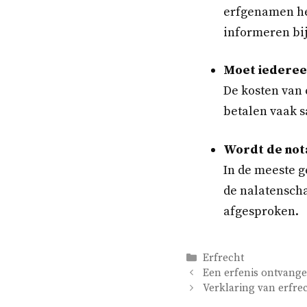
erfgenamen het
informeren bi
Moet iedereen
De kosten van 
betalen vaak s
Wordt de notar
In de meeste 
de nalatenscha
afgesproken.
Categorieën
Erfrecht
Een erfenis ontvange
Verklaring van erfre