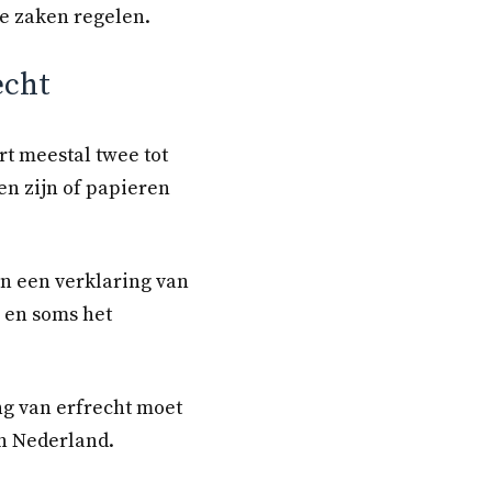
re zaken regelen.
echt
t meestal twee tot
en zijn of papieren
n een verklaring van
n en soms het
ng van erfrecht moet
in Nederland.