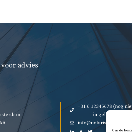
 voor advies
+31 6 12345678 (nog nie
Amsterdam
in gebruik)
 AA
info@notaris-vergelijk.n
Om de beste