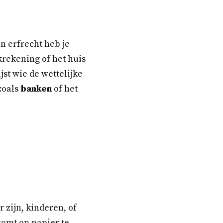
an erfrecht heb je
nkrekening of het huis
jst wie de wettelijke
zoals
banken
of het
 zijn, kinderen, of
komt op papier te