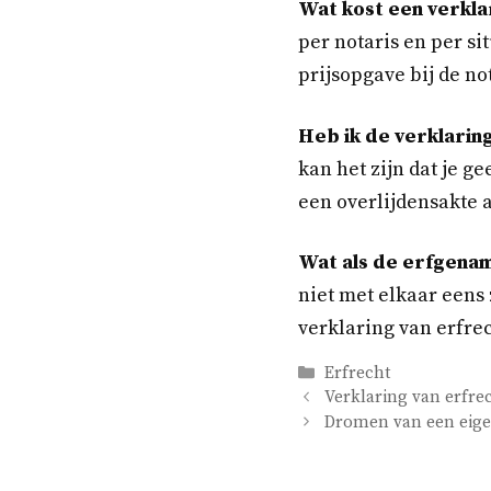
Wat kost een verkla
per notaris en per si
prijsopgave bij de not
Heb ik de verklaring
kan het zijn dat je 
een overlijdensakte al
Wat als de erfgename
niet met elkaar eens
verklaring van erfrec
Categorieën
Erfrecht
Verklaring van erfre
Dromen van een eigen