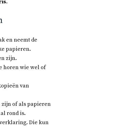
ris
.
n
aak en neemt de
ke papieren.
n zijn.
e horen wie wel of
 kopieën van
zijn of als papieren
l rond is.
 verklaring. Die kun