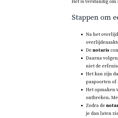
Het is verstandig om 
Stappen om ee
Na het overlijd
overlijdensakt
De
notaris
cont
Daarna volgen,
niet de erfeni
Het kan zijn d
paspoorten of 
Het opmaken va
ontbreken. Mee
Zodra de
notar
je dan laten z