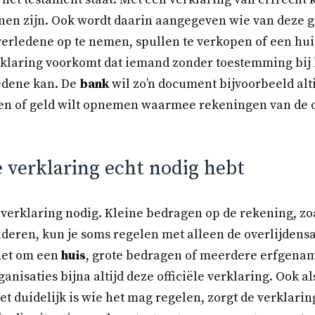
nen zijn. Ook wordt daarin aangegeven wie van deze 
verledene op te nemen, spullen te verkopen of een huis
rklaring voorkomt dat iemand zonder toestemming bij h
edene kan. De
bank
wil zo’n document bijvoorbeeld alti
en of geld wilt opnemen waarmee rekeningen van de
 verklaring echt nodig hebt
’n verklaring nodig. Kleine bedragen op de rekening, z
nderen, kun je soms regelen met alleen de overlijdens
het om een
huis
, grote bedragen of meerdere erfgenam
nisaties bijna altijd deze officiële verklaring. Ook als
t duidelijk is wie het mag regelen, zorgt de verklarin