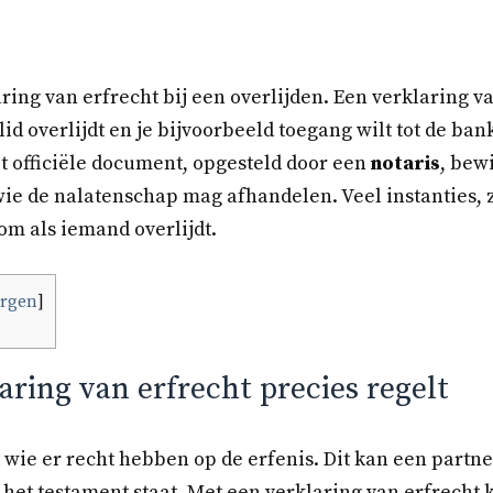
ring van erfrecht bij een overlijden. Een verklaring v
lid overlijdt en je bijvoorbeeld toegang wilt tot de ba
it officiële document, opgesteld door een
notaris
, bewi
ie de nalatenschap mag afhandelen. Veel instanties, 
om als iemand overlijdt.
ergen
]
aring van erfrecht precies regelt
t wie er recht hebben op de erfenis. Dit kan een partner
 het testament staat. Met een verklaring van erfrecht 