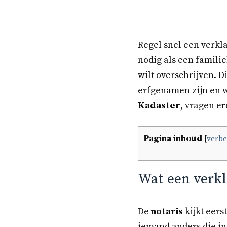
Regel snel een verkla
nodig als een familie
wilt overschrijven. D
erfgenamen zijn en w
Kadaster
, vragen er
Pagina inhoud
[
verb
Wat een verkl
De
notaris
kijkt eers
iemand anders die in