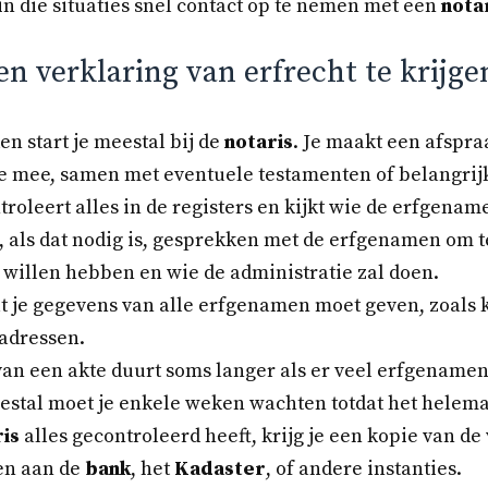
in die situaties snel contact op te nemen met een
nota
n verklaring van erfrecht te krijge
en start je meestal bij de
notaris
. Je maakt een afspr
e mee, samen met eventuele testamenten of belangrij
roleert alles in de registers en kijkt wie de erfgename
 als dat nodig is, gesprekken met de erfgenamen om t
s willen hebben en wie de administratie zal doen.
at je gegevens van alle erfgenamen moet geven, zoals
adressen.
n een akte duurt soms langer als er veel erfgenamen 
stal moet je enkele weken wachten totdat het helemaa
is
alles gecontroleerd heeft, krijg je een kopie van de
ien aan de
bank
, het
Kadaster
, of andere instanties.