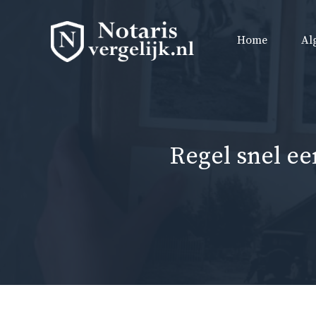
Ga
naar
Home
Al
de
inhoud
Regel snel ee