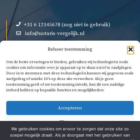
+31 6 12345678 (nog niet in gebruik)
info@notaris-vergelijk.nl
Beheer toestemming
Om de beste ervaringen te bieden, gebruiken wij technologieën zoals
cookies om informatie over je apparaat op te slaan en/of te raadplegen.
Door in te stemmen met deze technologieën kunnen wij gegevens zoals
Over ons
surfgedrag of unieke ID's op deze site verwerken. Als je geen
Privacybeleid
toestemming geeft of uw toestemming intrekt, kan dit een nadelige
invloed hebben op bepaalde functies en mogelijkheden.
Algemene voorwaarden
Accepteren
Weigeren
We gebruiken cookies om ervoor te zorgen dat onze site zo
soepel mogelijk draait. Als je doorgaat met het gebruiken van
Bekijk voorkeuren