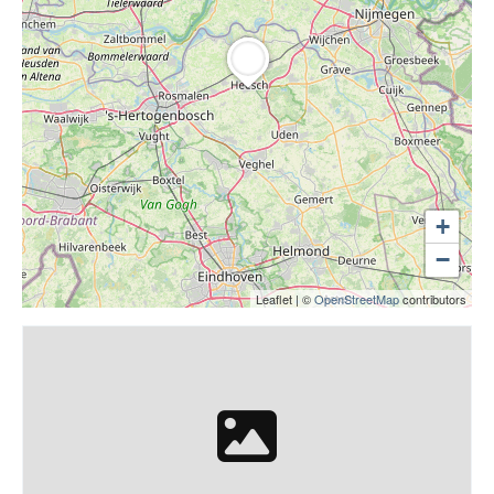
+
−
Leaflet
|
©
OpenStreetMap
contributors