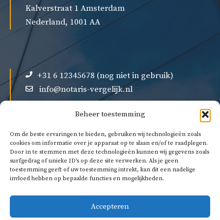
Kalverstraat 1 Amsterdam
Nederland, 1001 AA
+31 6 12345678 (nog niet in gebruik)
info@notaris-vergelijk.nl
Beheer toestemming
Om de beste ervaringen te bieden, gebruiken wij technologieën zoals
cookies om informatie over je apparaat op te slaan en/of te raadplegen.
Door in te stemmen met deze technologieën kunnen wij gegevens zoals
Over ons
surfgedrag of unieke ID's op deze site verwerken. Als je geen
Privacybeleid
toestemming geeft of uw toestemming intrekt, kan dit een nadelige
invloed hebben op bepaalde functies en mogelijkheden.
Algemene voorwaarden
Accepteren