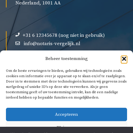
Nederland, 1001 AA
+31 6 12345678 (nog niet in gebruik)
info@notaris-vergelijk.nl
Beheer toestemming
Om de beste ervaringen te bieden, gebruiken wij technologieën zoals
cookies om informatie over je apparaat op te slaan en/of te raadplegen.
Door in te stemmen met deze technologieën kunnen wij gegevens zoals
Over ons
surfgedrag of unieke ID's op deze site verwerken. Als je geen
Privacybeleid
toestemming geeft of uw toestemming intrekt, kan dit een nadelige
invloed hebben op bepaalde functies en mogelijkheden.
Algemene voorwaarden
Accepteren
Weigeren