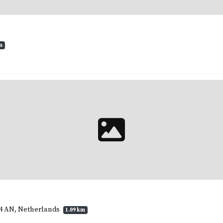
m
14 AN, Netherlands
1.09 km