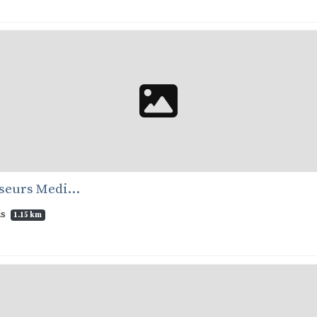
eurs Medi...
ds
1.15 km