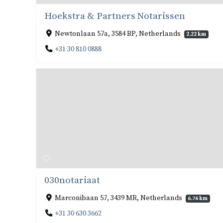
Hoekstra & Partners Notarissen
Newtonlaan 57a, 3584 BP, Netherlands
2.22 km
+31 30 810 0888
030notariaat
Marconibaan 57, 3439 MR, Netherlands
6.76 km
+31 30 630 3662