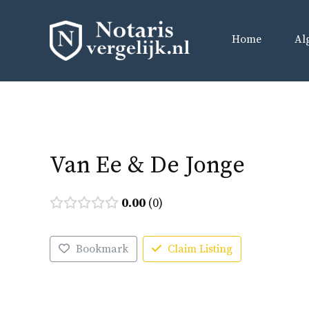
Ga
naar
Home
Al
de
inhoud
Van Ee & De Jonge
0.00
0
Bookmark
Claim Listing