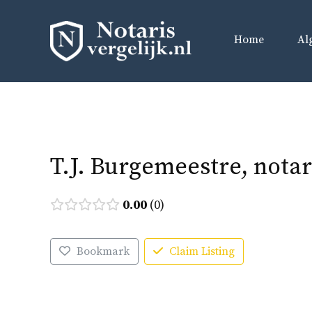
Ga
naar
Home
Al
de
inhoud
T.J. Burgemeestre, notar
0.00
0
Bookmark
Claim Listing