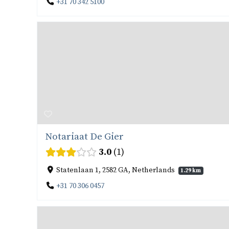
+31 70 342 5100
Notariaat De Gier
3.0
1
Statenlaan 1, 2582 GA, Netherlands
1.29 km
+31 70 306 0457