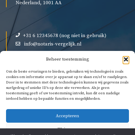
Nederland, 1001 AA
+31 6 12345678 (nog niet in gebruik)
info@notaris-vergelijk.nl
Beheer toestemming
Om de beste ervaringen te bieden, gebruiken wij technologieën zoals
cookies om informatie over je apparaat op te slaan en/of te raadplegen.
Door in te stemmen met deze technologieën kunnen wij gegevens zoals
Over ons
surfgedrag of unieke ID's op deze site verwerken. Als je geen
Privacybeleid
toestemming geeft of uw toestemming intrekt, kan dit een nadelige
invloed hebben op bepaalde functies en mogelijkheden.
Algemene voorwaarden
Accepteren
Weigeren