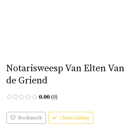
Ga
naar
Menu
de
inhoud
Notarisweesp Van Elten Van
de Griend
0.00
0
Bookmark
Claim Listing