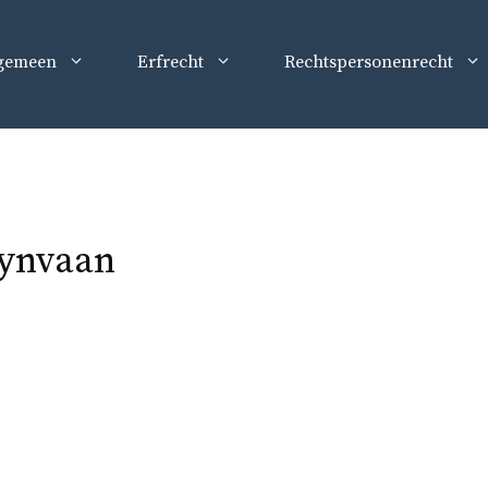
gemeen
Erfrecht
Rechtspersonenrecht
eynvaan