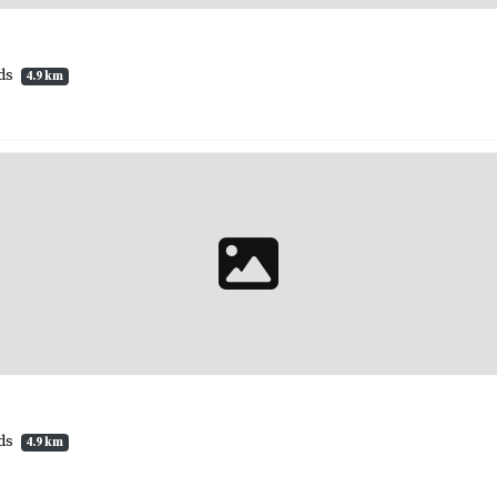
nds
4.9 km
nds
4.9 km