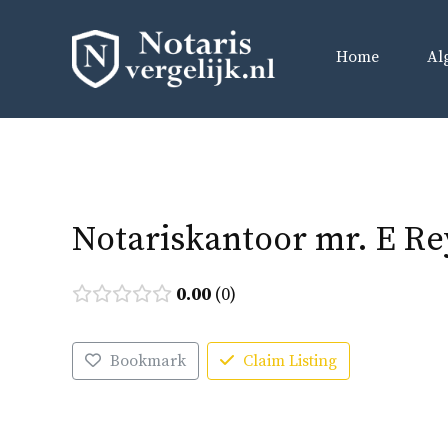
Ga
naar
Home
Al
de
inhoud
Notariskantoor mr. E R
0.00
0
Bookmark
Claim Listing