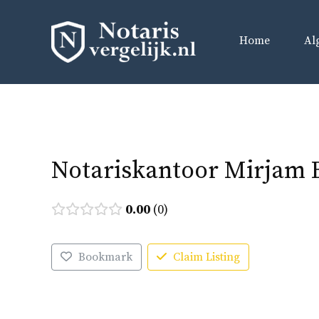
Ga
naar
Home
Al
de
inhoud
Notariskantoor Mirjam 
0.00
0
Bookmark
Claim Listing