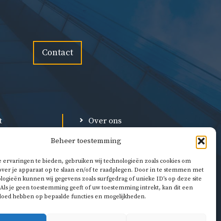
Contact
t
Over ons
Privacybeleid
Beheer toestemming
l
Algemene voorwaarden
 ervaringen te bieden, gebruiken wij technologieën zoals cookies om
over je apparaat op te slaan en/of te raadplegen. Door in te stemmen met
logieën kunnen wij gegevens zoals surfgedrag of unieke ID's op deze site
Als je geen toestemming geeft of uw toestemming intrekt, kan dit een
vloed hebben op bepaalde functies en mogelijkheden.