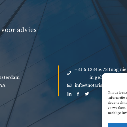
 voor advies
+31 6 12345678 (nog nie
Amsterdam
in gebruik)
 AA
info@notaris-vergelijk.n
Om de beste
informatie 
deze techno
verwerken. 
nadelige in