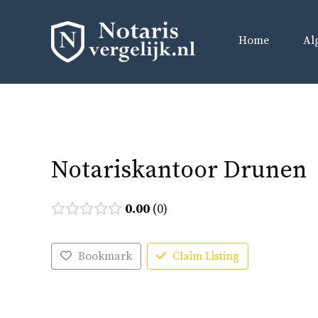
Ga
naar
Home
Al
de
inhoud
Notariskantoor Drunen
0.00
0
Bookmark
Claim Listing