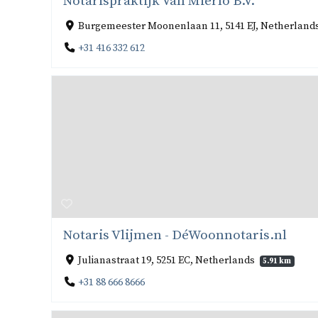
Notarispraktijk Van Mierlo B.V.
Burgemeester Moonenlaan 11, 5141 EJ, Netherland
+31 416 332 612
Notaris Vlijmen - DéWoonnotaris.nl
Julianastraat 19, 5251 EC, Netherlands
5.91 km
+31 88 666 8666