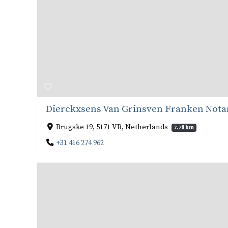
Dierckxsens Van Grinsven Franken Nota
Brugske 19, 5171 VR, Netherlands
7.78 km
+31 416 274 962