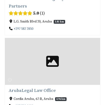
Partners
5.0
1
L.G. Smith Blvd 20, Aruba
3.81 km
+297 582 2850
ArubaLegal Law Office
Cordia Aruba, 67-B, Aruba
4.96 km