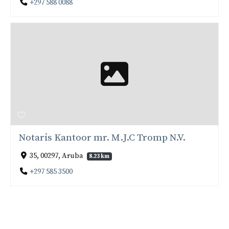
+297 588 0088
Notaris Kantoor mr. M.J.C Tromp N.V.
35, 00297, Aruba
8.23 km
+297 585 3500