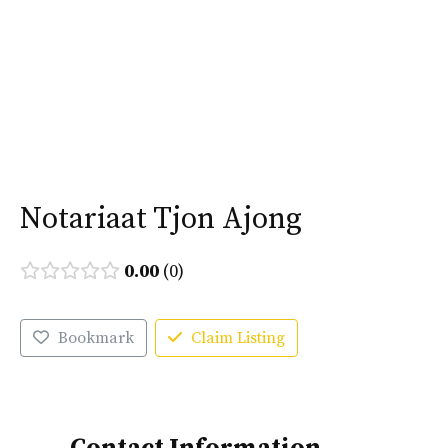
Ga
naar
Menu
de
inhoud
Notariaat Tjon Ajong
0.00
0
Bookmark
Claim Listing