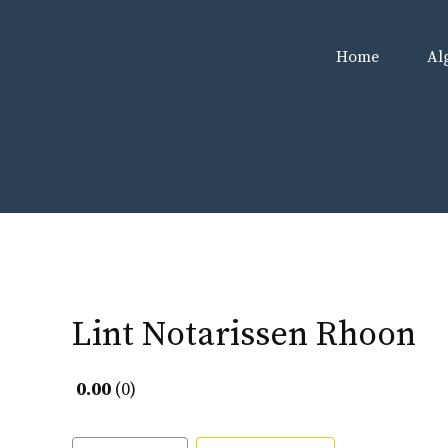
Ga
naar
Home
Al
de
inhoud
Lint Notarissen Rhoon
0.00
0