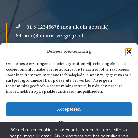
+31 6 12345678 (nog niet in gebruik)
info@notaris-vergelijk.nl
Beheer toestemming
Om de beste ervaringen te bieden, gebruiken wij technologieën zoals
cookies om informatie over je apparaat op te slaan en/of te raadplegen.
Door in te stemmen met deze technologieën kunnen wij gegevens zoals
Over ons
surfgedrag of unieke ID's op deze site verwerken. Als je geen
Privacybeleid
toestemming geeft of uw toestemming intrekt, kan dit een nadelige
invloed hebben op bepaalde functies en mogelijkheden.
Algemene voorwaarden
Accepteren
Weigeren
We gebruiken cookies om ervoor te zorgen dat onze site zo
soepel mogelijk draait. Als je doorgaat met het gebruiken van
Bekijk voorkeuren