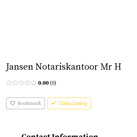
Ga
naar
Menu
de
inhoud
Jansen Notariskantoor Mr H
0.00
0
Bookmark
Claim Listing