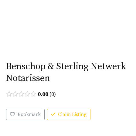
Ga
naar
Menu
de
inhoud
Benschop & Sterling Netwerk
Notarissen
0.00
0
Bookmark
Claim Listing