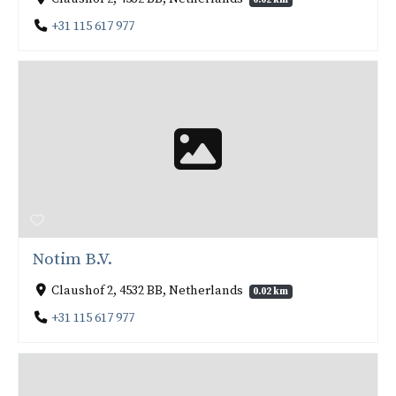
+31 115 617 977
Notim B.V.
Claushof 2, 4532 BB, Netherlands
0.02 km
+31 115 617 977