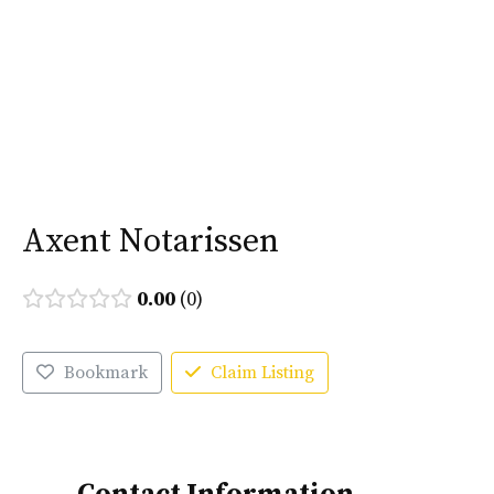
Ga
naar
Menu
de
inhoud
Axent Notarissen
0.00
0
Bookmark
Claim Listing